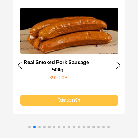
moked Pork Sausage –
Thai Flavoured 
500g.
(Combo B Se
Sauerk
390.00
฿
200.0
ใส่ตระกร้า
ใ