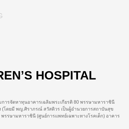
G
DREN’S HOSPITAL
ารจัดหาทุนอาคารเฉลิมพระเกียรติ
80
พรรษามหาราชินี
ฯ (โดยมี พญ.ศิราภรณ์ สวัสดิวร เป็นผู้อำนวยการสถาบันสุข
พรรษามหาราชินี (ศูนย์การแพทย์เฉพาะทางโรคเด็ก) อาคาร