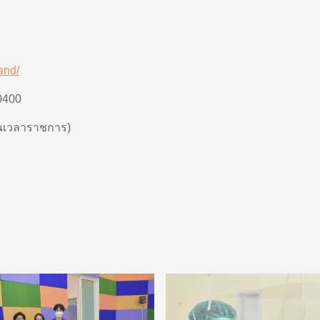
and/
0400
่อในเวลาราชการ
)