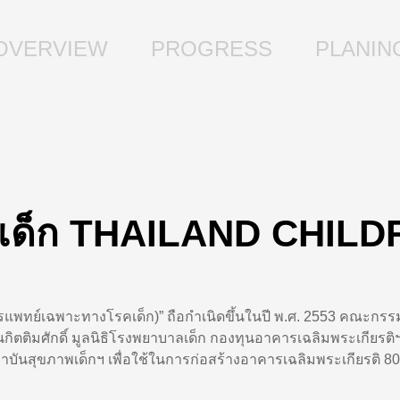
OVERVIEW
PROGRESS
PLANIN
าลเด็ก THAILAND CHIL
แพทย์เฉพาะทางโรคเด็ก)” ถือกำเนิดขึ้นในปี พ.ศ.
2553
คณะกรรมก
านกิตติมศักดิ์ มูลนิธิโรงพยาบาลเด็ก กองทุนอาคารเฉลิมพระเกียรติ
ถาบันสุขภาพเด็กฯ เพื่อใช้ในการก่อสร้างอาคารเฉลิมพระเกียรติ
80