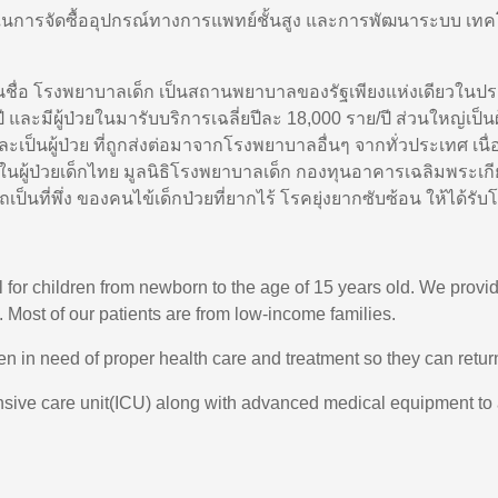
การจัดซื้ออุปกรณ์ทางการแพทย์ชั้นสูง และการพัฒนาระบบ เทคโ
ในชื่อ โรงพยาบาลเด็ก เป็นสถานพยาบาลของรัฐเพียงแห่งเดียวในประเ
ี และมีผู้ป่วยในมารับบริการเฉลี่ยปีละ
18,000
ราย/ปี ส่วนใหญ่เป็
ู้ป่วย ที่ถูกส่งต่อมาจากโรงพยาบาลอื่นๆ จากทั่วประเทศ เนื่
ในผู้ป่วยเด็กไทย มูลนิธิโรงพยาบาลเด็ก กองทุนอาคารเฉลิมพระเกีย
ที่พึ่ง ของคนไข้เด็กป่วยที่ยากไร้ โรคยุ่งยากซับซ้อน ให้ได้รับ
l for children from newborn to the age of 15 years old. We provi
 Most of our patients are from low-income families.
ren in need of proper health care and treatment so they can return
sive care unit(ICU) along with advanced medical equipment to assur