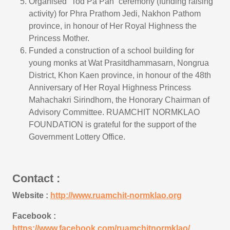
Organised “Tod Pa Pah” ceremony (funding raising
activity) for Phra Prathom Jedi, Nakhon Pathom
province, in honour of Her Royal Highness the
Princess Mother.
Funded a construction of a school building for
young monks at Wat Prasitdhammasarn, Nongrua
District, Khon Kaen province, in honour of the 48th
Anniversary of Her Royal Highness Princess
Mahachakri Sirindhorn, the Honorary Chairman of
Advisory Committee. RUAMCHIT NORMKLAO
FOUNDATION is grateful for the support of the
Government Lottery Office.
Contact :
Website :
http://www.ruamchit-normklao.org
Facebook :
https://www.facebook.com/ruamchitnormklao/