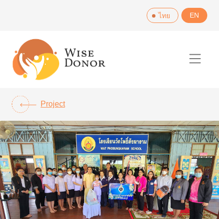
Skip
EN
ไทย
to
content
Project