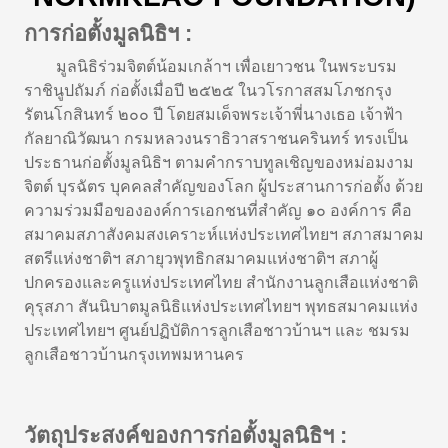
การก่อตั้งมูลนิธิฯ :
มูลนิธิร่วมจิตต์น้อมเกล้าฯ เพื่อเยาวชน ในพระบรม
ราชินูปถัมภ์ ก่อตั้งเมื่อปี ๒๕๒๕ ในวโรกาสสมโภชกรุง
รัตนโกสินทร์ ๒๐๐ ปี โดยสมเด็จพระเจ้าพี่นางเธอ เจ้าฟ้า
กัลยาณิวัฒนา กรมหลวงนราธิวาสราชนครินทร์ ทรงเป็น
ประธานก่อตั้งมูลนิธิฯ ตามคำกราบทูลเชิญของหม่อมงาม
จิตต์ บุรฉัตร บุคคลสำคัญของโลก ผู้ประสานการก่อตั้ง ด้วย
ความร่วมมือขององค์การเอกชนที่สำคัญ ๑๐ องค์การ คือ
สมาคมสภาสังคมสงเคราะห์แห่งประเทศไทยฯ สภาสมาคม
สตรีแห่งชาติฯ สภายุวพุทธิกสมาคมแห่งชาติฯ สภาผู้
ปกครองและครูแห่งประเทศไทย สำนักงานลูกเสือแห่งชาติ
คุรุสภา สันนิบาตมูลนิธิแห่งประเทศไทยฯ พุทธสมาคมแห่ง
ประเทศไทยฯ ศูนย์ปฏิบัติการลูกเสือชาวบ้านฯ และ ชมรม
ลูกเสือชาวบ้านกรุงเทพมหานคร
วัตถุประสงค์ของการก่อตั้งมูลนิธิฯ :