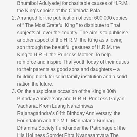
Bhumibol Adulyadej for charitable causes of H.R.M.
the King’s choice at the Chitrlada Pala
Arranged for the publication of over 600,000 copies
of “ The Most Grateful King ” to distribute to Thai
subjects all over the country. The aim is to publicise
another aspect of the H.R.M. the King as a loving
son through the beautiful gestures of H.R.M. the
King to H.R.H. the Princess Mother. To help
reinforce and inspire Thai youth today of their duties
to their parents as good sons and daughters – a
building block for solid family institution and a solid
nation the future.
On the auspicious occasion of the King’s 80th
Birthday Anniversary and H.R.H. Princess Galyani
Vadhana, Krom Luang Naradhiwas
Rajanagarindra’s 84th Birthday Anniversary, the
Foundation and the M.L. Maniratana Bunnag
Dhamma Society Fund under the Patronage of the
His Holiness Somdet Phra Nyanasamvara The