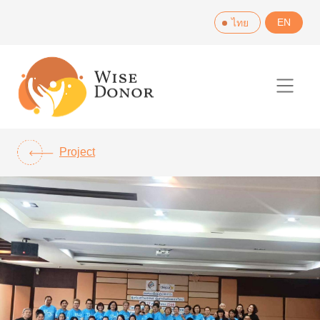
Skip
EN
ไทย
to
content
Project