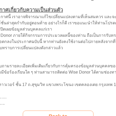
าศเกี่ยวกับความเป็นส่วนตัว
ศนี้ เราอาจพิจารณาแก้ไขเปลี่ยนแปลงตามที่เห็นสมควร และจะ
อร์ชั่นล่าสุดกำกับอยู่ตอนท้าย อย่างไรก็ดี เราขอแนะนำให้ท่านโ
ปิดเผยข้อมูลส่วนบุคคลแก่เรา
nor ภายใต้กิจกรรมการประมวลผลนี้ของท่าน ถือเป็นการรับทราบ
้อตกลงในประกาศฉบับนี้ หากท่านยังคงใช้งานต่อไปภายหลังจากที
รับทราบการเปลี่ยนแปลงดังกล่าวแล้ว
มรายละเอียดเพิ่มเติมเกี่ยวกับการคุ้มครองข้อมูลส่วนบุคคลของ
มีข้อร้องเรียนใด ๆ ท่านสามารถติดต่อ Wise Donor ได้ตามช่องทาง
าวเวอร์ ชั้น 17 ถ.สุขุมวิท แขวงพระโขนง เขตคลองเตย กรุงเทพ 
…….
..